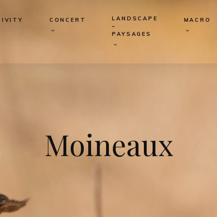
LANDSCAPE
IVITY
CONCERT
MACRO
–
PAYSAGES
Moineaux