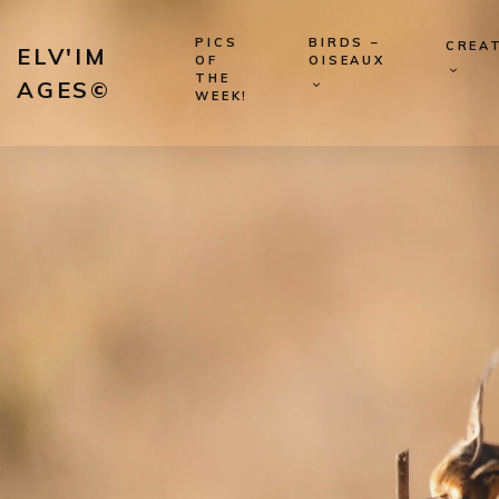
PICS
BIRDS –
CREAT
ELV'IM
OF
OISEAUX
THE
AGES©
WEEK!